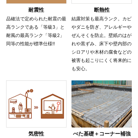
耐震性
断熱性
品確法で定められた耐震の最
結露対策も最高ランク。カビ
高ランクである「等級3」と
やダニを防ぎ、アレルギーや
耐風の最高ランク「等級2」
ぜんそくを防止。壁紙のはが
同等の性能が標準仕様!!
れや黒ずみ、床下や壁内部の
シロアリや木材の腐食などの
被害も起こりにくく将来的に
も安心。
気密性
べた基礎＋コーナー補強