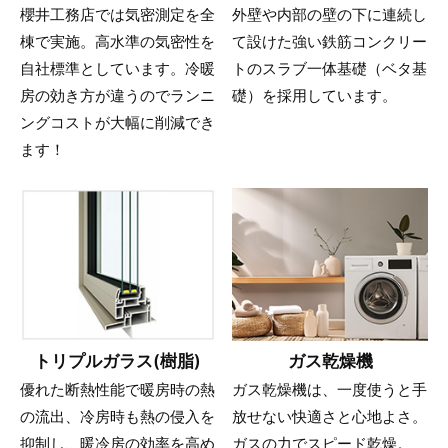
櫻井工務店では気密測定を全
外壁や内部の壁の下に連続し
棟で実施。高水準の気密性を
て設けた強い鉄筋コンクリー
自社標準としています。冷暖
トのスラブ一体基礎（ベタ基
房の効き方が違うのでランニ
礎）を採用しています。
ングコストが大幅に削減でき
ます！
トリプルガラス(樹脂)
ガス乾燥機
優れた断熱性能で暖房時の熱
ガス乾燥機は、一度使うと手
の流出、冷房時も熱の侵入を
放せない快適さと心地よさ。
抑制し、暖冷房の効率を高め
ガスの力でスピード乾燥。